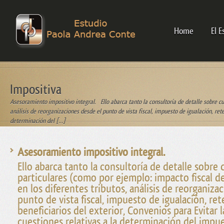
Home
El E
Impositiva
Asesoramiento impositivo integral. Ello abarca tanto la consultoría de detalle sobre cu
análisis de reorganizaciones desde el punto de vista fiscal, impuesto de igualación, rete
determinación del […]
Asesoramiento impositivo integral.
Ello abarca tanto la consultoría de detalle sobre
particulares (como por ejemplo: impacto fiscal de
en los diferentes tributos, análisis de reorganiza
punto de vista fiscal, impuesto de igualación, re
beneficiarios del exterior, Convenios para Evitar 
cuestiones relativas a la determinación del impues