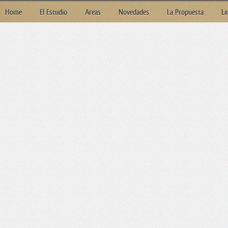
Home
El Estudio
Areas
Novedades
La Propuesta
Li