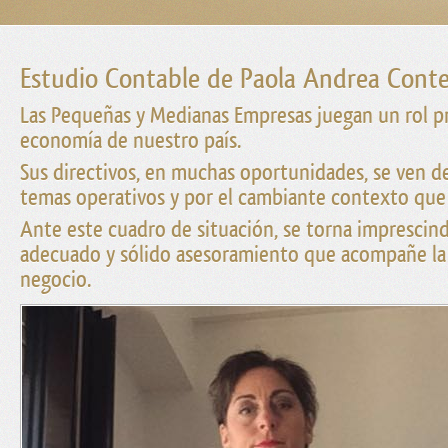
Estudio Contable de Paola Andrea Cont
Las Pequeñas y Medianas Empresas juegan un rol p
economía de nuestro país.
Sus directivos, en muchas oportunidades, se ven 
temas operativos y por el cambiante contexto que
Ante este cuadro de situación, se torna imprescin
adecuado y sólido asesoramiento que acompañe la
negocio.