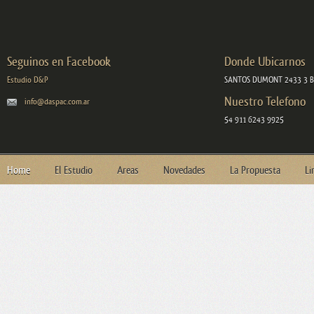
Seguinos en Facebook
Donde Ubicarnos
Estudio D&P
SANTOS DUMONT 2433 3 B
Nuestro Telefono
info@daspac.com.ar
54 911 6243 9925
Home
El Estudio
Areas
Novedades
La Propuesta
Li